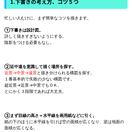
1.下書きの考え方、コツ５つ
忙しい人むけに、まず簡単なコツを描きます。
①下書きは設計図。
詳しく描きすぎないようにする。
陰影をつける必要もなし。
②近中遠を意識して描く場所を探す。
近景→中景→遠景
と描き分けられる構図を探す。
１番基本的で失敗の少ない構図です。
超近景→近景→中景でもＯＫ。
とにかく３段階であれば大丈夫。
③まず目線の高さ＝水平線を画用紙などに引く。
紙の下のほうに水平線を引けば空の面積が広くなり、逆は地面の
面積が広くなる。