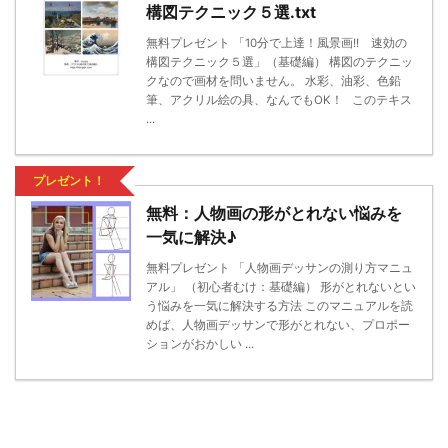
構図テクニック５選.txt
無料プレゼント 「10分で上達！風景画!! 速効の
構図テクニック５選」（基礎編） 構図のテクニッ
クなので画材を問いません。 水彩、油彩、色鉛
筆、アクリル絵の具、なんでもOK！ このテキス
...
プレゼント！
無料：人物画の形がとれない悩みを
一気に解決♪
無料プレゼント 「人物画デッサンの測り方マニュ
アル」 （初心者むけ：基礎編） 形がとれないとい
う悩みを一気に解決する方法 このマニュアルを読
めば、人物画デッサンで形がとれない、プロポー
ションがおかしい ...