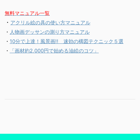
無料マニュアル一覧
・
アクリル絵の具の使い方マニュアル
・
人物画デッサンの測り方マニュアル
・
10分で上達！風景画!! 速効の構図テクニック５選
・
「画材約2,000円で始める油絵のコツ」