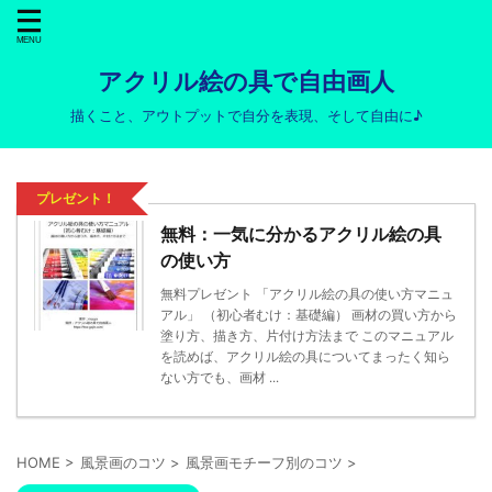
アクリル絵の具で自由画人
描くこと、アウトプットで自分を表現、そして自由に♪
プレゼント！
無料：一気に分かるアクリル絵の具
の使い方
無料プレゼント 「アクリル絵の具の使い方マニュ
アル」 （初心者むけ：基礎編） 画材の買い方から
塗り方、描き方、片付け方法まで このマニュアル
を読めば、アクリル絵の具についてまったく知ら
ない方でも、画材 ...
HOME
>
風景画のコツ
>
風景画モチーフ別のコツ
>