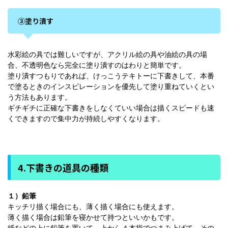
③塗り潰す
水彩絵の具では難しいですが、アクリル絵の具や油絵の具の場
合、不透明色なら完全に塗り潰すのはわりと簡単です。
塗り潰すつもりであれば、けっこうテキトーに下書きして、本番
で塗るときのインスピレーションを優先して塗り重ねていくとい
う方法もあります。
ギチギチに正確な下書きをしなくていい場合は描くスピードも速
くできますので集中力が持続しやすくなります。
4.下書きの道具の種類
１）鉛筆
キッチリ描く場合にも、薄く描く場合にも使えます。
薄く描く場合は鉛筆を寝かせて持つといいかもです。
紙などの上に鉛筆を置いて、上から４本指でつまみ上げて、その