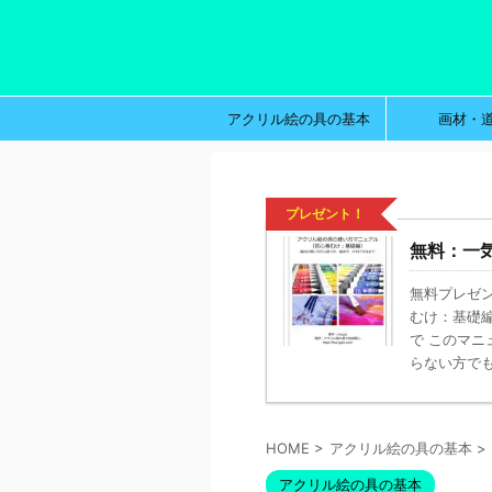
アクリル絵の具の基本
画材・
プレゼント！
無料：一
無料プレゼン
むけ：基礎
で このマ
らない方でも、
HOME
>
アクリル絵の具の基本
>
アクリル絵の具の基本