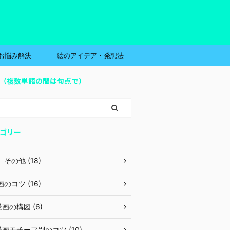
お悩み解決
絵のアイデア・発想法
（複数単語の間は句点で）
ゴリー
その他 (18)
のコツ (16)
画の構図 (6)
画モチーフ別のコツ (10)