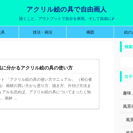
アクリル絵の具で自由画人
描くこと、アウトプットで自分を表現、そして自由に♪
道具
技法・画法
構図
絵の
検索
気に分かるアクリル絵の具の使い方
カテ
ト 「アクリル絵の具の使い方マニュアル」 （初心者
編） 画材の買い方から塗り方、描き方、片付け方法ま
ニュアルを読めば、アクリル絵の具についてまったく知
趣味、
画材 ...
風景画
風景
風景