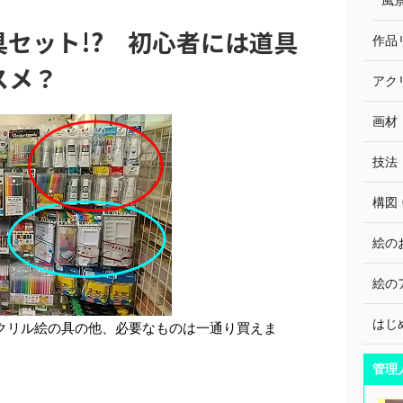
セット!? 初心者には道具
作品リ
スメ？
アクリ
画材・
技法・
構図 (
絵のお
絵のア
はじめ
アクリル絵の具の他、必要なものは一通り買えま
管理