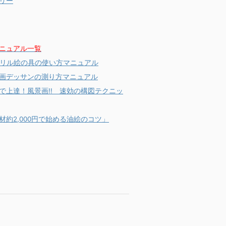
リー
ニュアル一覧
リル絵の具の使い方マニュアル
画デッサンの測り方マニュアル
分で上達！風景画!! 速効の構図テクニッ
材約2,000円で始める油絵のコツ」