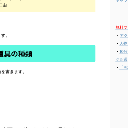
ギャラ
理由
無料マ
ます。
・
アク
・
人物
道具の種類
・
10
ク５選
・
「画
類を書きます。