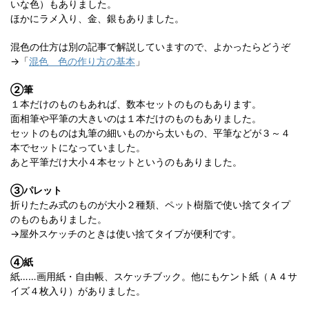
いな色）もありました。
ほかにラメ入り、金、銀もありました。
混色の仕方は別の記事で解説していますので、よかったらどうぞ
→「
混色 色の作り方の基本
」
②筆
１本だけのものもあれば、数本セットのものもあります。
面相筆や平筆の大きいのは１本だけのものもありました。
セットのものは丸筆の細いものから太いもの、平筆などが３～４
本でセットになっていました。
あと平筆だけ大小４本セットというのもありました。
③パレット
折りたたみ式のものが大小２種類、ペット樹脂で使い捨てタイプ
のものもありました。
→屋外スケッチのときは使い捨てタイプが便利です。
④紙
紙……画用紙・自由帳、スケッチブック。他にもケント紙（Ａ４サ
イズ４枚入り）がありました。