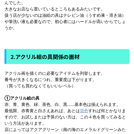
んでした。
大きなお店なら置いているところもあるみたいです。
扱う店が少ないのは油絵の具はテレピン油（うすめ液・溶き油）
や筆洗い液も必要なので、初心者にはハードルが高いからでしょ
うか。
2.アクリル絵の具関係の画材
アクリル画を描くのに必要なアイテムを列挙します。
番号が大きくなるにつれ、重要度は下がります。
（買っても買わなくてもいいレベル）
①アクリル絵の具
赤、青、黄色、緑、茶色、白、黒……基本色は揃えられます。
最低限、赤青黄と白さえあれば、あとは
混色
すれば何とかなりま
すので、お試しまたは予算のない方は、この４色を買ってみると
いう方法があります。
店によってはアクアグリーン（南の海のエメラルドグリーンみた