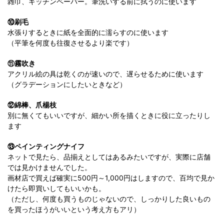
雑巾、キッチンペーパー。筆洗いする前に拭うのに使います
⑩刷毛
水張りするときに紙を全面的に濡らすのに使います
（平筆を何度も往復させるより楽です）
⑪霧吹き
アクリル絵の具は乾くのが速いので、遅らせるために使います
（グラデーションにしたいときなど）
⑫綿棒、爪楊枝
別に無くてもいいですが、細かい所を描くときに役に立ったりし
ます
⑬ペインティングナイフ
ネットで見たら、品揃えとしてはあるみたいですが、実際に店舗
では見かけませんでした。
画材店で買えば確実に500円～1,000円はしますので、百均で見か
けたら即買いしてもいいかも。
（ただし、何度も買うものじゃないので、しっかりした良いもの
を買ったほうがいいという考え方もアリ）