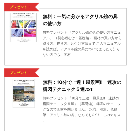
プレゼント！
無料：一気に分かるアクリル絵の具
の使い方
無料プレゼント 「アクリル絵の具の使い方マニュ
アル」 （初心者むけ：基礎編） 画材の買い方から
塗り方、描き方、片付け方法まで このマニュアル
を読めば、アクリル絵の具についてまったく知ら
ない方でも、画材 ...
プレゼント！
無料：10分で上達！風景画!! 速攻の
構図テクニック５選.txt
無料プレゼント 「10分で上達！風景画!! 速効の
構図テクニック５選」（基礎編） 構図のテクニッ
クなので画材を問いません。 水彩、油彩、色鉛
筆、アクリル絵の具、なんでもOK！ このテキス
...