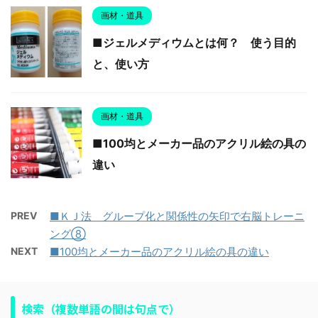
画材・道具
■ジェルメディウムとは何？ 使う目的
と、使い方
画材・道具
■100均とメーカー品のアクリル絵の具の
違い
PREV
■ＫＪ法 グループ化と関係性の矢印で右脳トレーニ
ング⑧
NEXT
■100均とメーカー品のアクリル絵の具の違い
検索（複数単語の間は句点で）