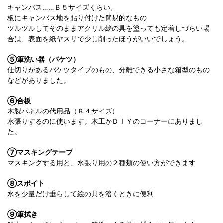
キャンバス……Ｂ５サイズくらい。
板にキャンバス地を貼り付けた簡易的なもの
ツルツルしてそのままアクリル絵の具を塗っても定着しづらい場
合は、表面を紙ヤスリで少し削ったほうがいいでしょう。
⑤筆洗い器（バケツ）
仕切りがあるバケツタイプのもの、分離できる小さな箱型のもの
などがありました。
⑥合板
木製パネルの代用品（Ｂ４サイズ）
水張りするのに使います。木工かＤＩＹのコーナーにありまし
た。
⑦マスキングテープ
マスキングする用と、水張り用の２種類の使い方ができます
⑧スポイト
水を少量だけ垂らして絵の具を溶くときに便利
⑨筆拭き