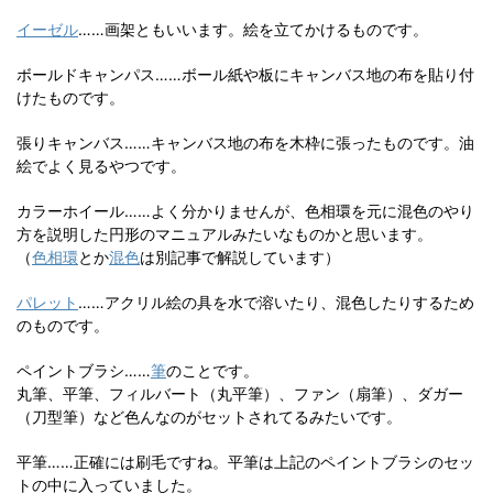
イーゼル
……画架ともいいます。絵を立てかけるものです。
ボールドキャンパス……ボール紙や板にキャンバス地の布を貼り付
けたものです。
張りキャンバス……キャンバス地の布を木枠に張ったものです。油
絵でよく見るやつです。
カラーホイール……よく分かりませんが、色相環を元に混色のやり
方を説明した円形のマニュアルみたいなものかと思います。
（
色相環
とか
混色
は別記事で解説しています）
パレット
……アクリル絵の具を水で溶いたり、混色したりするため
のものです。
ペイントブラシ……
筆
のことです。
丸筆、平筆、フィルバート（丸平筆）、ファン（扇筆）、ダガー
（刀型筆）など色んなのがセットされてるみたいです。
平筆……正確には刷毛ですね。平筆は上記のペイントブラシのセッ
トの中に入っていました。