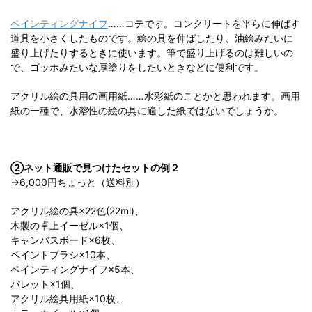
ペインティングナイフ
……コテです。コンクリートを平らに伸ばす
道具を小さくしたものです。絵の具を伸ばしたり、油絵みたいに
盛り上げたりするときに使います。筆で盛り上げるのは難しいの
で、ゴッホみたいな厚塗りをしたいときなどに便利です。
アクリル絵の具用の画用紙……水彩紙のことかと思われます。画用
紙の一種で、水溶性の絵の具に適した紙ではないでしょうか。
②ネット通販で見つけたセットの例２
→6,000円ちょっと（送料別）
アクリル絵の具×22色(22ml)、
木製の卓上イーゼル×1個、
キャンバスボード×6枚、
ペイントブラシ×10本、
ペインティングナイフ×5本、
パレット×1個、
アクリル絵具用紙×10枚、