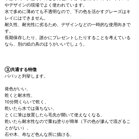
やデザインの現場でよく使われています。
水で多めに薄めても不透明なので、下の色を活かすグレーズはキ
レイにはできません。
耐久性、耐光性に劣るため、デザインなどの一時的な使用向きで
す。
長期保存したり、誰かにプレゼントしたりすることを考えている
なら、別の絵の具のほうがいいでしょう。
③共通する特徴
ババッと列挙します。
発色がいい、
乾くと耐水性、
10分間くらいで乾く、
乾いたら水では落ちない、
とくに筆は放置したら毛先が開いて使えなくなる、
乾いたら耐水性なので重ね塗りが簡単（下の色が滲んで混ざるこ
とがない）、
石や木、布など色んな所に描ける、