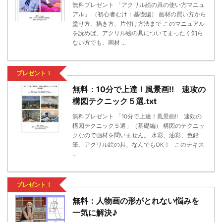
無料プレゼント 「アクリル絵の具の使い方マニュ
アル」 （初心者むけ：基礎編） 画材の買い方から
塗り方、描き方、片付け方法まで このマニュアル
を読めば、アクリル絵の具についてまったく知ら
ない方でも、画材 ...
プレゼント！
無料：10分で上達！風景画!! 速攻の
構図テクニック５選.txt
無料プレゼント 「10分で上達！風景画!! 速効の
構図テクニック５選」（基礎編） 構図のテクニッ
クなので画材を問いません。 水彩、油彩、色鉛
筆、アクリル絵の具、なんでもOK！ このテキス
...
プレゼント！
無料：人物画の形がとれない悩みを
一気に解決♪