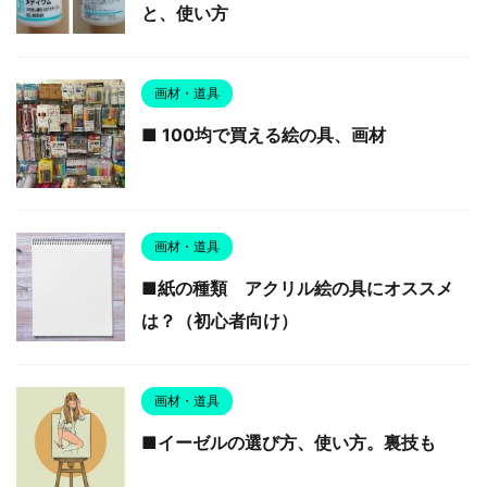
と、使い方
画材・道具
■ 100均で買える絵の具、画材
画材・道具
■紙の種類 アクリル絵の具にオススメ
は？（初心者向け）
画材・道具
■イーゼルの選び方、使い方。裏技も