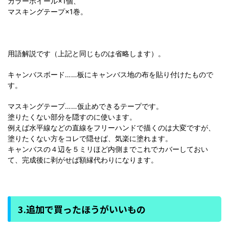
カラーホイール×1個、
マスキングテープ×1巻。
用語解説です（上記と同じものは省略します）。
キャンバスボード……板にキャンバス地の布を貼り付けたもので
す。
マスキングテープ……仮止めできるテープです。
塗りたくない部分を隠すのに使います。
例えば水平線などの直線をフリーハンドで描くのは大変ですが、
塗りたくない方をコレで隠せば、気楽に塗れます。
キャンバスの４辺を５ミリほど内側までこれでカバーしておい
て、完成後に剥がせば額縁代わりになります。
3.追加で買ったほうがいいもの