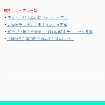
無料マニュアル一覧
・
アクリル絵の具の使い方マニュアル
・
人物画デッサンの測り方マニュアル
・
10分で上達！風景画!! 速効の構図テクニック５選
・
「画材約2,000円で始める油絵のコツ」