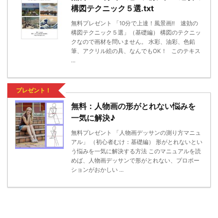
構図テクニック５選.txt
無料プレゼント 「10分で上達！風景画!! 速効の
構図テクニック５選」（基礎編） 構図のテクニッ
クなので画材を問いません。 水彩、油彩、色鉛
筆、アクリル絵の具、なんでもOK！ このテキス
...
プレゼント！
無料：人物画の形がとれない悩みを
一気に解決♪
無料プレゼント 「人物画デッサンの測り方マニュ
アル」 （初心者むけ：基礎編） 形がとれないとい
う悩みを一気に解決する方法 このマニュアルを読
めば、人物画デッサンで形がとれない、プロポー
ションがおかしい ...