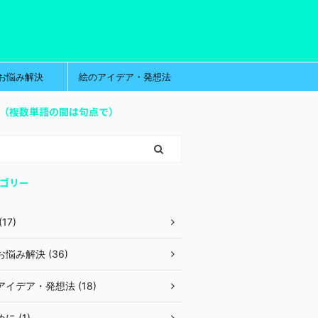
お悩み解決
絵のアイデア・発想法
（複数単語の間は句点で）
ゴリー
17)
悩み解決 (36)
イデア・発想法 (18)
に (1)