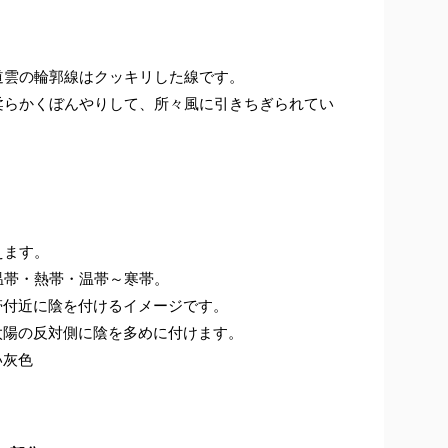
道雲の輪郭線はクッキリした線です。
柔らかくぼんやりして、所々風に引きちぎられてい
えます。
温帯・熱帯・温帯～寒帯。
帯付近に陰を付けるイメージです。
太陽の反対側に陰を多めに付けます。
い灰色