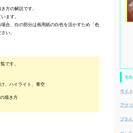
描き方の解説です。
ています。
の場合、白の部分は画用紙の白色を活かすため「色
ださい。
一覧です。
その
分け、ハイライト、青空
サイ
）の描き方
アク
プライ