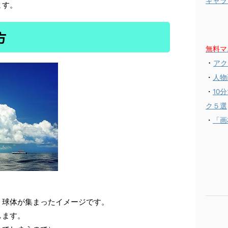
ギャラ
ます。
方
無料マ
・
アク
・
人物
・
10
ク５選
・
「画
、球体が集まったイメージです。
します。