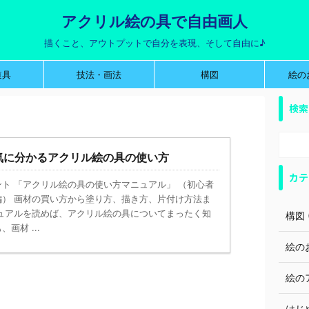
アクリル絵の具で自由画人
描くこと、アウトプットで自分を表現、そして自由に♪
道具
技法・画法
構図
絵の
検索
気に分かるアクリル絵の具の使い方
カテ
ト 「アクリル絵の具の使い方マニュアル」 （初心者
編） 画材の買い方から塗り方、描き方、片付け方法ま
ニュアルを読めば、アクリル絵の具についてまったく知
構図 (
画材 ...
絵のお
絵のア
はじめ