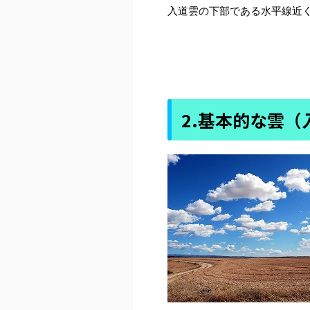
入道雲の下部である水平線近
2.基本的な雲