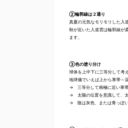
②輪郭線は２通り
真夏の元気なモリモリした入
秋が近いた入道雲は輪郭線が
ます。
③色の塗り分け
球体を上中下に三等分して考
地球儀でいえば上から寒帯～
→ 三等分して南極に近い寒
→ 太陽の位置を意識して、
→ 陰は灰色、または青っぽ