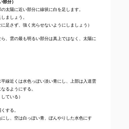
い部分）
部の太陽に近い部分に線状に白を足します。
足しましょう。
なに足さず、強く光らせないようにしましょう）
なら、雲の最も明るい部分は真上ではなく、太陽に
水平線近くは水色っぽい淡い青にし、上部は入道雲
になるようにする。
リしている）
弱くする。
色にし、空は白っぽい青、ぼんやりした水色にす