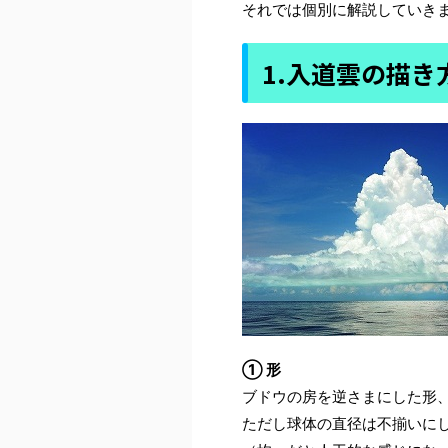
それでは個別に解説していき
1.入道雲の描き
① 形
ブドウの房を逆さまにした形
ただし球体の直径は不揃いに