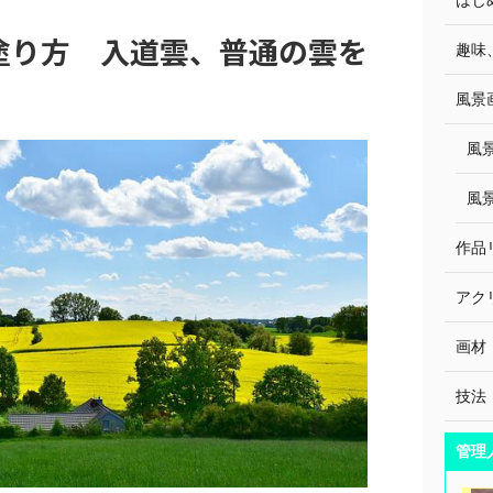
塗り方 入道雲、普通の雲を
趣味、
風景画
風景
風景
作品リ
アクリ
画材・
技法・
管理