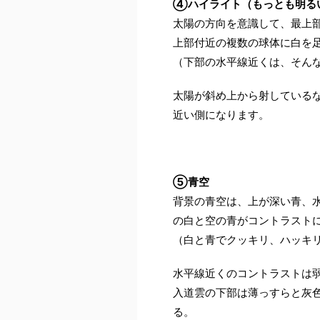
④ハイライト（もっとも明る
太陽の方向を意識して、最上
上部付近の複数の球体に白を
（下部の水平線近くは、そん
太陽が斜め上から射している
近い側になります。
⑤青空
背景の青空は、上が深い青、
の白と空の青がコントラスト
（白と青でクッキリ、ハッキ
水平線近くのコントラストは
入道雲の下部は薄っすらと灰
る。