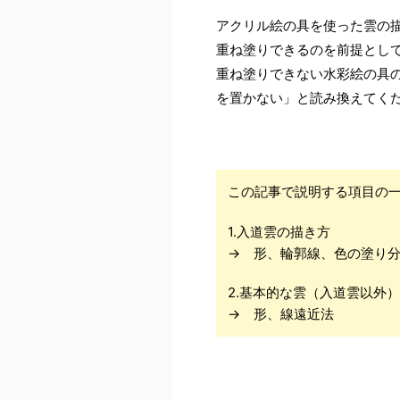
アクリル絵の具を使った雲の
重ね塗りできるのを前提とし
重ね塗りできない水彩絵の具
を置かない」と読み換えてく
この記事で説明する項目の
1.入道雲の描き方
→ 形、輪郭線、色の塗り
2.基本的な雲（入道雲以外
→ 形、線遠近法