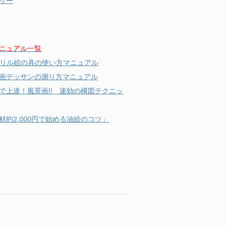
リー
ニュアル一覧
リル絵の具の使い方マニュアル
画デッサンの測り方マニュアル
分で上達！風景画!! 速効の構図テクニッ
材約2,000円で始める油絵のコツ」