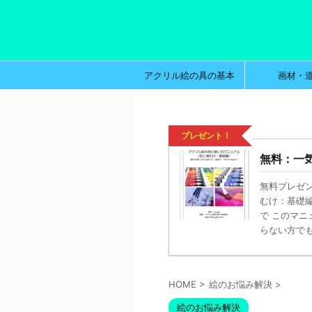
アクリル絵の具の基本
画材・
プレゼント！
無料：一
無料プレゼン
むけ：基礎
で このマ
らない方でも、
HOME
>
絵のお悩み解決
>
絵のお悩み解決