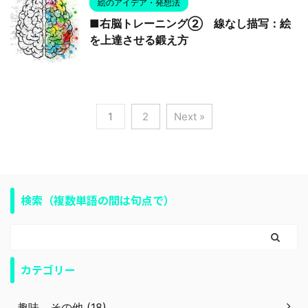
絵のアイデア・発想法
■右脳トレーニング② 線なし描写：絵
を上達させる鍛え方
1
2
Next »
検索（複数単語の間は句点で）
カテゴリー
趣味、その他 (18)