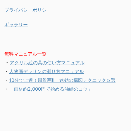
プライバシーポリシー
ギャラリー
無料マニュアル一覧
・
アクリル絵の具の使い方マニュアル
・
人物画デッサンの測り方マニュアル
・
10分で上達！風景画!! 速効の構図テクニック５選
・
「画材約2,000円で始める油絵のコツ」