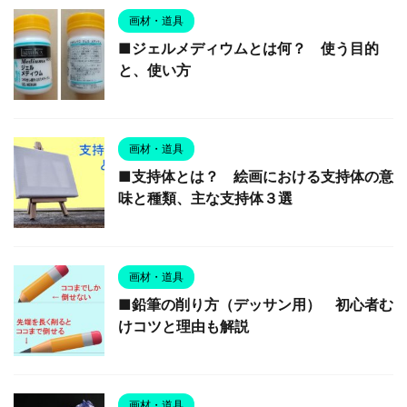
画材・道具
■ジェルメディウムとは何？ 使う目的
と、使い方
画材・道具
■支持体とは？ 絵画における支持体の意
味と種類、主な支持体３選
画材・道具
■鉛筆の削り方（デッサン用） 初心者む
けコツと理由も解説
画材・道具